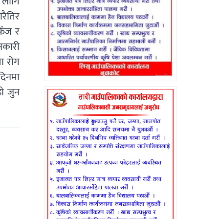
ा लागि
रैतिर
फिँज र
ानकारी
ा रोग
दिनमा
हो जुन