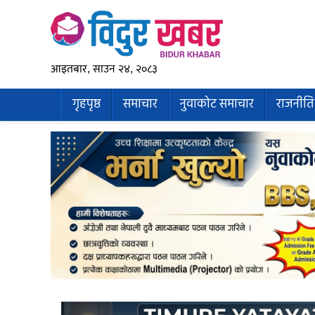
आइतबार, साउन २४, २०८३
गृहपृष्ठ
समाचार
नुवाकोट समाचार
राजनीति