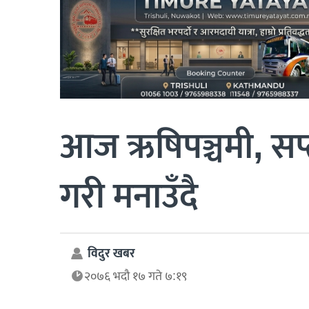
आज ऋषिपञ्चमी, सप
गरी मनाउँदै
विदुर खबर
२०७६ भदौ १७ गते ७:१९