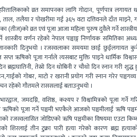
रितालिकाको व्रत समापनका लागि गोदान, पूर्णपात्र लगायत धा
ताल, तलैया र पोखरीमा गई ३६५ वटा दत्तिवनले दाँत माझ्ने, 
ा (तीज)को व्रत एवं पूजा आजा महिला पुरुष दुवैले गर्ने शास्त्र
ने शास्त्रीय वर्णन रहेको नेपाल पञ्चाङ्ग निर्णायक समितिका अध्यक
लाई जानकारी दिनुभयो । रजस्वलाका समयमा छाई छुईलगायत कुनै 
त ऋषिको पूजा गर्नाले त्यसबाट मुक्ति पाइने धार्मिक विश्वा
 ब्रह्मघातिनी, तेस्रो दिन धोबिनी र चौथो दिन स्नान गरी शुद्ध हु
उन,गाईको गोबर, माटो र खरानी प्रयोग गरी स्नान गरेर पञ्चगव्
रीय वचन रहेको गौतमले राससलाई बताउनुभयो ।
द्वाज, जमदग्नि, वशिष्ठ, कश्यप र विश्वामित्रको पूजा गर्ने गर
ऋषिको पूजा गर्ने पञ्चमी भएकैले आजको पञ्चमीलाई ऋषि पञ्चमी
हिलाको रजस्वलासित जोडिएको ऋषि पञ्चमीका विषयमा एउटा किम्ब
ुपको शिरलाई तीन टुक्रा पारी हत्या गरेको कारण ब्रह्म हत्या