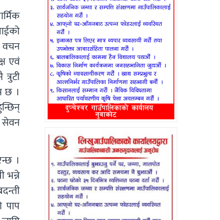
र्मिक
गाईको
ीय वचन
्ष एवं
त्रुटी
स छ ।
न्छिन्
य सेवन
िन्छ ।
 भन्ने
दन्ती
को पाप