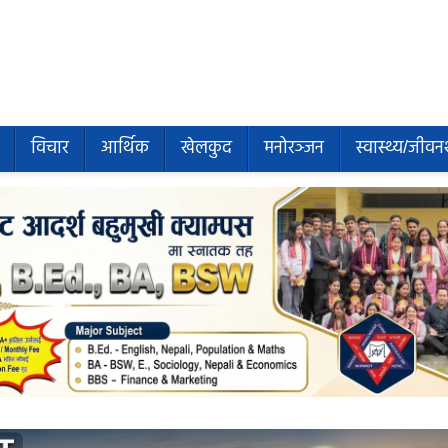
विचार
आर्थिक
खेलकुद
मनोरञ्जन
स्वास्थ्य/जीवन