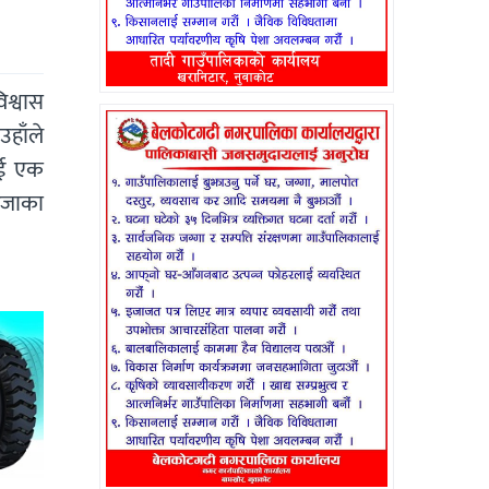
िश्वास
उहाँले
ाई एक
आजाका