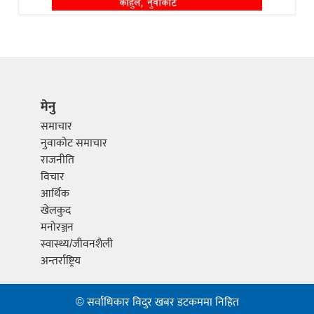
मेनु
समाचार
नुवाकोट समाचार
राजनीति
विचार
आर्थिक
खेलकुद
मनोरञ्जन
स्वास्थ्य/जीवनशैली
अन्तर्राष्ट्रिय
© सर्वाधिकार विदुर खबर डटकममा निहित