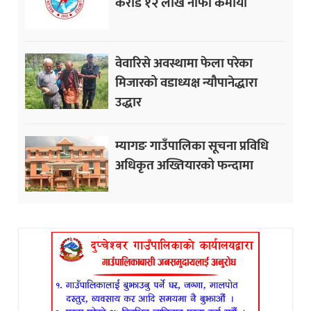
करोड १२ लाख नाफा कमायाे
वेवारिसे अवस्थामा फेला परेका
मिजारको वडाध्यक्ष न्यौपानेद्धारा
उद्धार
म्यागङ गाउँपालिका सूचना प्रविधि
अधिकृत अख्तियारको फन्दामा