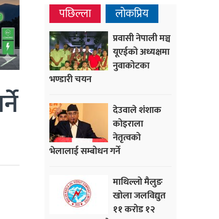
पछिल्ला
लोकप्रिय
प्रवासी नेपाली मञ्च
यूएईको अध्यक्षमा
नुवाकोटका
भण्डारी चयन
ने
देउवाले शंशाक
कोइराला
नेतृत्वको
भेलालाई सम्बोधन गर्ने
माथिल्लो मैलुङ
खोला जलविद्युत
११ करोड १२