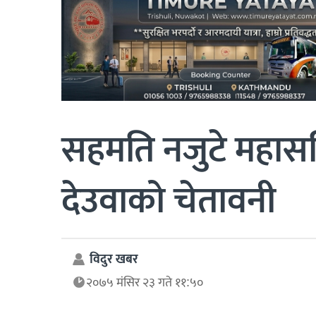
सहमति नजुटे महासमित
देउवाको चेतावनी
विदुर खबर
२०७५ मंसिर २३ गते ११:५०