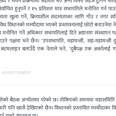
ख्या र चयन प्रक्रियामा सहमति भए अन्य विषय सहजै टुंगिने नेत
वाचित हुनुपर्ने र १५ प्रतिशत मात्र सभापतिले मनोनित गर्न पाउ
ता खुला गर्ने, क्रियाशील सदस्यताका लागि गाँउ र नगर सम
्ताविध विधानको मस्यौदामा भएको प्रस्तावनालाई छोटो बनाउनेमा न
 मनोनित गर्ने अधिकार सभापतिलाई दिने अडानमा संस्थापन पक
 पक्षमा भने छैन। ‘उपसभापति, महामन्त्री, सह-महामन्त्री दु
 बटमलाइन बताउँदै एक नेताले भने, ‘दुबैपक्ष एक अर्कालाई ग
ADVERTISEMENT
ितिको बैठक अन्योलमा परेको छ। तोकिएको समयमा महासमिति
ारी पनि खासै देखिएको छैन। विधानको प्रस्तावित मस्यौदाका व
र्न सक्ने संभावना छ।