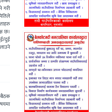
ाहरुको
ने गरी
ितिले
ेताहरु
्ष छ।
ई/दुई
लाउने
 बैठक
िषयमा