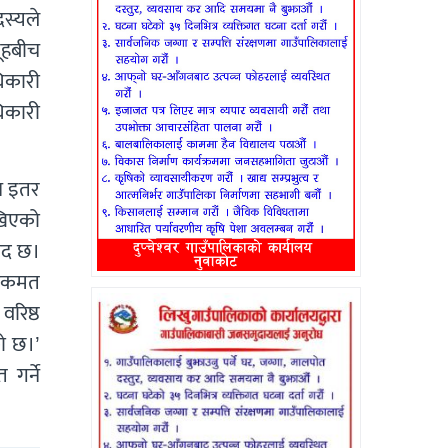
दस्यले
ूहबीच
िकारी
िकारी
पन इतर
खिएको
ाद छ।
ष एकमत
वरिष्ठ
ो छ।’
गर्ने