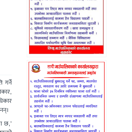
गर्ने
िकार,
धिकार
ैनन्।
मा छ,’