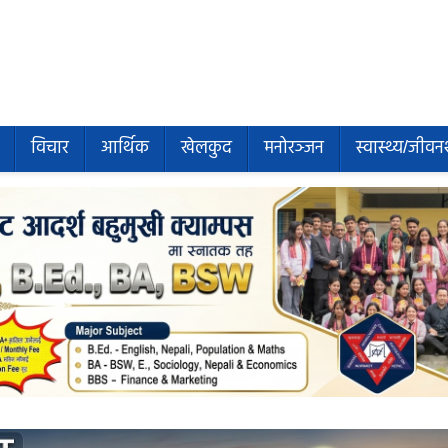
विचार
आर्थिक
खेलकुद
मनोरञ्जन
स्वास्थ्य/जीवन