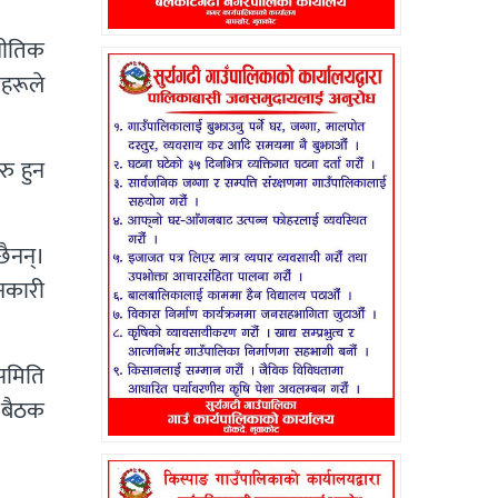
नीतिक
यहरूले
रु हुन
ैनन्।
ानकारी
समिति
 बैठक