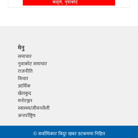
मेनु
समाचार
नुवाकोट समाचार
राजनीति
विचार
आर्थिक
खेलकुद
मनोरञ्जन
स्वास्थ्य/जीवनशैली
अन्तर्राष्ट्रिय
© सर्वाधिकार विदुर खबर डटकममा निहित