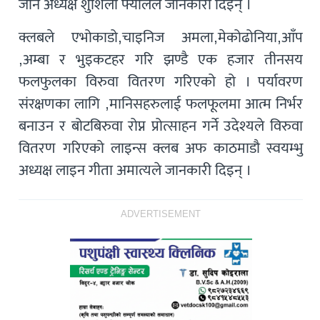
जोन अध्यक्ष शुशिला फ्यालले जानकारी दिइन् ।
क्लबले एभोकाडो,चाइनिज अमला,मेकोढोनिया,आँप
,अम्बा र भुइकटहर गरि झण्डै एक हजार तीनसय
फलफुलका विरुवा वितरण गरिएको हो । पर्यावरण
संरक्षणका लागि ,मानिसहरुलाई फलफूलमा आत्म निर्भर
बनाउन र बोटबिरुवा रोप्न प्रोत्साहन गर्ने उदेश्यले विरुवा
वितरण गरिएको लाइन्स क्लब अफ काठमाडौ स्वयम्भु
अध्यक्ष लाइन गीता अमात्यले जानकारी दिइन् ।
ADVERTISEMENT