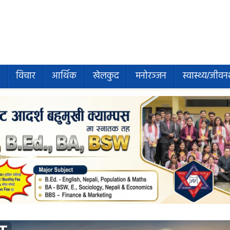
विचार
आर्थिक
खेलकुद
मनोरञ्जन
स्वास्थ्य/जीवन