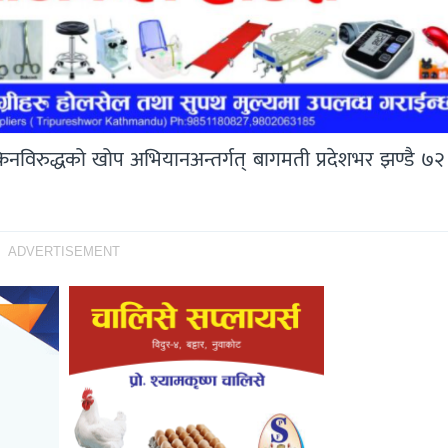
स्किनविरुद्धको खोप अभियानअन्तर्गत् बागमती प्रदेशभर झण्डै ७
ADVERTISEMENT