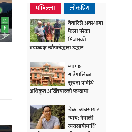
पछिल्ला
लोकप्रिय
वेवारिसे अवस्थामा
फेला परेका
मिजारको
वडाध्यक्ष न्यौपानेद्धारा उद्धार
म्यागङ
गाउँपालिका
सूचना प्रविधि
अधिकृत अख्तियारको फन्दामा
चेक, व्यवसाय र
न्याय: नेपाली
व्यवसायीमाथि