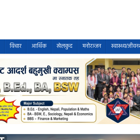
विचार
आर्थिक
खेलकुद
मनोरञ्जन
स्वास्थ्य/जीवन