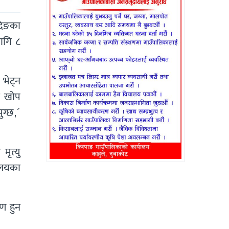
दिङका
ागि ८
भेट्न
ा खोप
ुग्छ,´
ृत्यु
रालयका
ण हुन