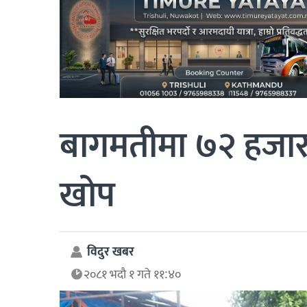
बागमतीमा ७२ हजार
खोप
विदुर खबर
२०८१ भदौ १ गते ११:४०