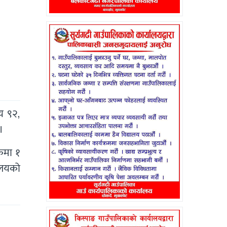
य ९२,
।
कमा १
ालयको