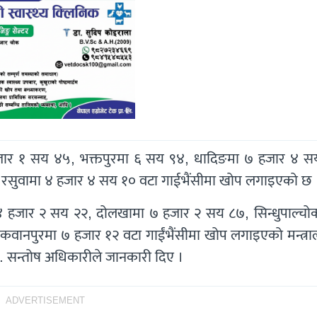
जार १ सय ४५, भक्तपुरमा ६ सय ९४, धादिङमा ७ हजार ४ स
८, रसुवामा ४ हजार ४ सय १० वटा गाईभैंसीमा खोप लगाइएको छ 
ा ४ हजार २ सय २२, दोलखामा ७ हजार २ सय ८७, सिन्धुपाल्चो
ानपुरमा ७ हजार १२ वटा गाईंभैंसीमा खोप लगाइएको मन्त्र
. सन्तोष अधिकारीले जानकारी दिए ।
ADVERTISEMENT