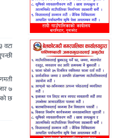
३ वटा
पन्छी
ागमती
हजार ७
एको छ