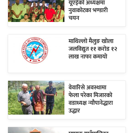
यूएईको अध्यक्षमा
नुवाकोटका भण्डारी
चयन
माथिल्लो मैलुङ खोला
जलविद्युत ११ करोड १२
लाख नाफा कमायाे
वेवारिसे अवस्थामा
फेला परेका मिजारको
वडाध्यक्ष न्यौपानेद्धारा
उद्धार