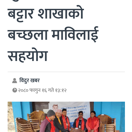
बट्टार शाखाको
बच्छला माविलाई
सहयोग
विदुर खबर
२०८० फागुन १६ गते १३:१२