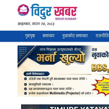
आइतबार, साउन २४, २०८३
गृहपृष्ठ
समाचार
नुवाकोट समाचार
राजनीति