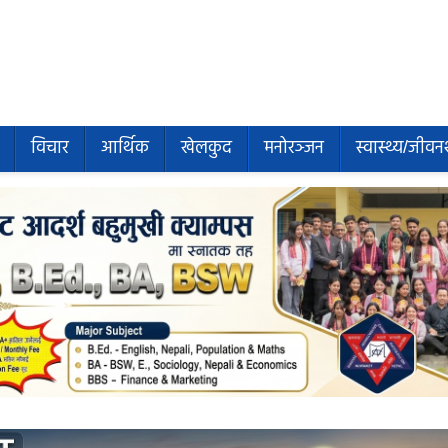
विचार
आर्थिक
खेलकुद
मनोरञ्जन
स्वास्थ्य/जीवन