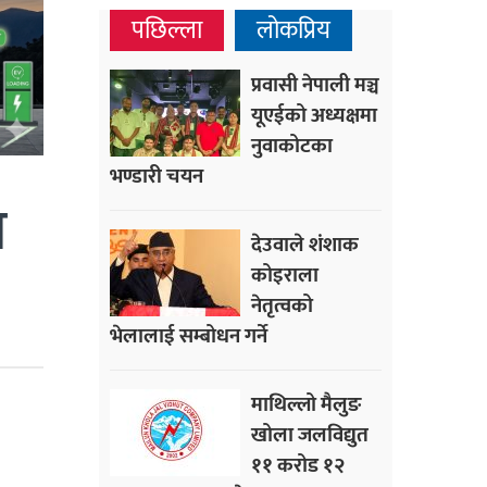
पछिल्ला
लोकप्रिय
प्रवासी नेपाली मञ्च
यूएईको अध्यक्षमा
नुवाकोटका
भण्डारी चयन
ा
देउवाले शंशाक
कोइराला
नेतृत्वको
भेलालाई सम्बोधन गर्ने
माथिल्लो मैलुङ
खोला जलविद्युत
११ करोड १२