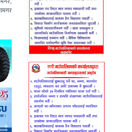
ामगर,
ानामगर