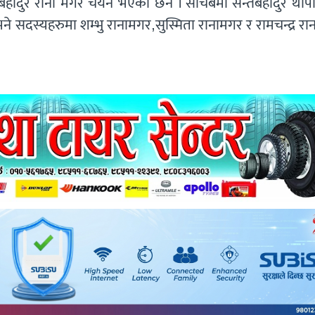
ान बहादुर राना मगर चयन भएका छन । सचिबमा सन्तबहादुर थाप
े सदस्यहरुमा शम्भु रानामगर,सुस्मिता रानामगर र रामचन्द्र र