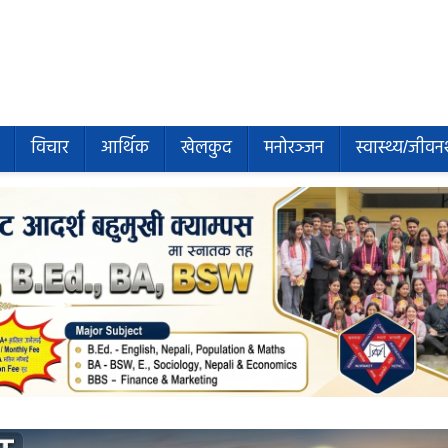
विचार
आर्थिक
खेलकुद
मनोरञ्जन
स्वास्थ्य/जीवन