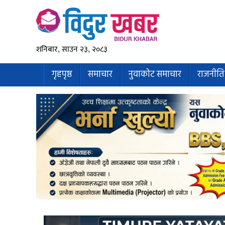
शनिबार, साउन २३, २०८३
गृहपृष्ठ
समाचार
नुवाकोट समाचार
राजनीति