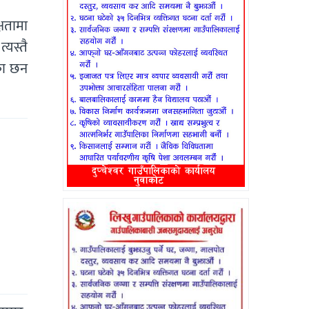
षतामा
यस्तै
का छन