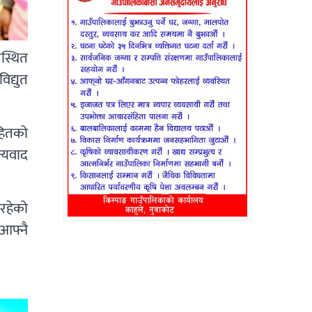
पस्थित
द्युत
हितको
न्यवाद
िरहेको
आफ्नै