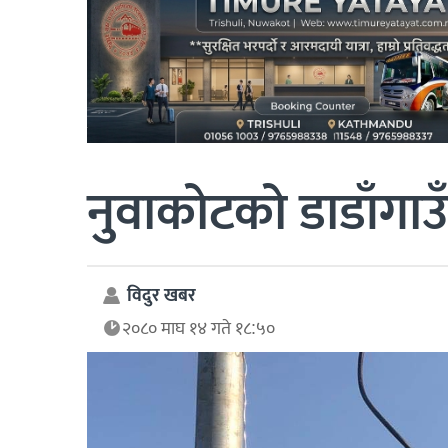
नुवाकोटको डाडाँगाउ
विदुर खबर
२०८० माघ १४ गते १८:५०