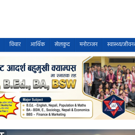
विचार
आर्थिक
खेलकुद
मनोरञ्जन
स्वास्थ्य/जीवन