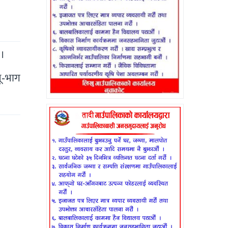
 ।
ू-भाग