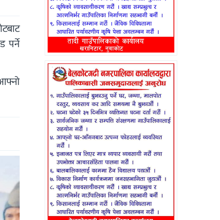
ोटबाट
पर्ने
 आफ्नो