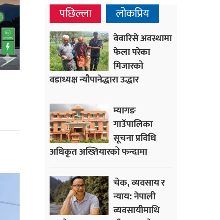
पछिल्ला
लोकप्रिय
वेवारिसे अवस्थामा
फेला परेका
मिजारको
वडाध्यक्ष न्यौपानेद्धारा उद्धार
म्यागङ
गाउँपालिका
सूचना प्रविधि
अधिकृत अख्तियारको फन्दामा
चेक, व्यवसाय र
न्याय: नेपाली
व्यवसायीमाथि