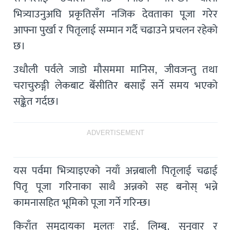
भित्र्याउनुअघि प्रकृतिसँग नजिक देवताका पूजा गरेर
आफ्ना पुर्खा र पितृलाई सम्मान गर्दै चढाउने प्रचलन रहेको
छ।
उधौली पर्वले जाडो मौसममा मानिस, जीवजन्तु तथा
चराचुरुङ्गी लेकबाट बेँसीतिर बसाइँ सर्ने समय भएको
सङ्केत गर्दछ।
ADVERTISEMENT
यस पर्वमा भित्र्याइएको नयाँ अन्नबाली पितृलाई चढाई
पितृ पूजा गरिनाका साथै अन्नको सह बनोस् भन्ने
कामनासहित भूमिको पूजा गर्ने गरिन्छ।
किराँत समुदायका मूलतः राई, लिम्बू, सुनुवार र