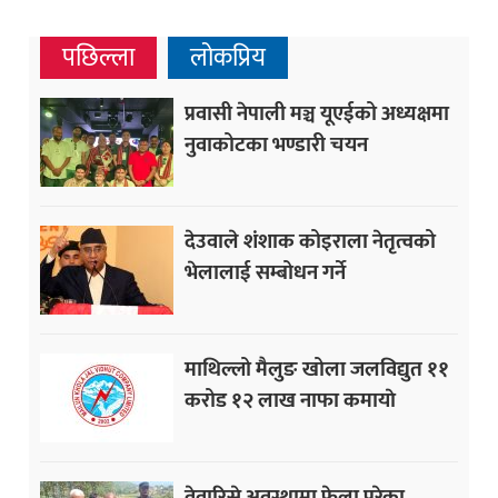
पछिल्ला
लोकप्रिय
प्रवासी नेपाली मञ्च यूएईको अध्यक्षमा
नुवाकोटका भण्डारी चयन
देउवाले शंशाक कोइराला नेतृत्वको
भेलालाई सम्बोधन गर्ने
माथिल्लो मैलुङ खोला जलविद्युत ११
करोड १२ लाख नाफा कमायाे
वेवारिसे अवस्थामा फेला परेका