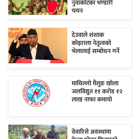
नुवाकोटका भण्डारी
चयन
देउवाले शंशाक
कोइराला नेतृत्वको
भेलालाई सम्बोधन गर्ने
माथिल्लो मैलुङ खोला
जलविद्युत ११ करोड १२
लाख नाफा कमायाे
वेवारिसे अवस्थामा