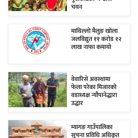
चयन
माथिल्लो मैलुङ खोला
जलविद्युत ११ करोड १२
लाख नाफा कमायाे
वेवारिसे अवस्थामा
फेला परेका मिजारको
वडाध्यक्ष न्यौपानेद्धारा
उद्धार
म्यागङ गाउँपालिका
सूचना प्रविधि अधिकृत