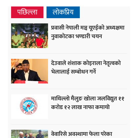
पछिल्ला
लोकप्रिय
प्रवासी नेपाली मञ्च यूएईको अध्यक्षमा
नुवाकोटका भण्डारी चयन
देउवाले शंशाक कोइराला नेतृत्वको
भेलालाई सम्बोधन गर्ने
माथिल्लो मैलुङ खोला जलविद्युत ११
करोड १२ लाख नाफा कमायाे
वेवारिसे अवस्थामा फेला परेका