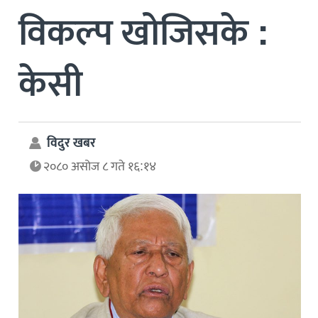
विकल्प खोजिसके :
केसी
विदुर खबर
२०८० असोज ८ गते १६:१४