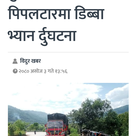
पिपलटारमा डिब्बा
भ्यान र्दुघटना
विदुर खबर
२०८० असोज ३ गते १३:५६