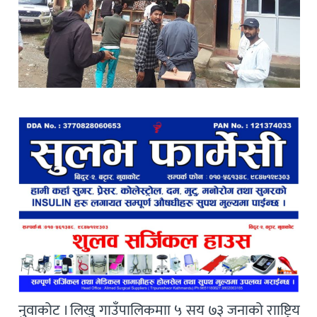
नुवाकोट । लिखु गाउँपालिकमाा ५ सय ७३ जनाको रााष्ट्रिय