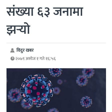
संख्या ६३ जनामा
झर्‍यो
विदुर खबर
२०७९ असोज १ गते १६:५६