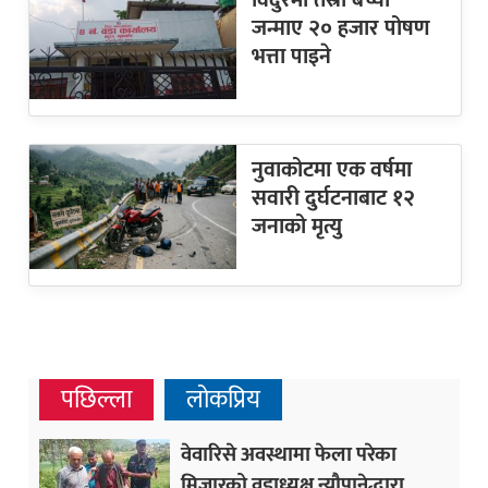
जन्माए २० हजार पोषण
भत्ता पाइने
नुवाकोटमा एक वर्षमा
सवारी दुर्घटनाबाट १२
जनाको मृत्यु
पछिल्ला
लोकप्रिय
वेवारिसे अवस्थामा फेला परेका
मिजारको वडाध्यक्ष न्यौपानेद्धारा