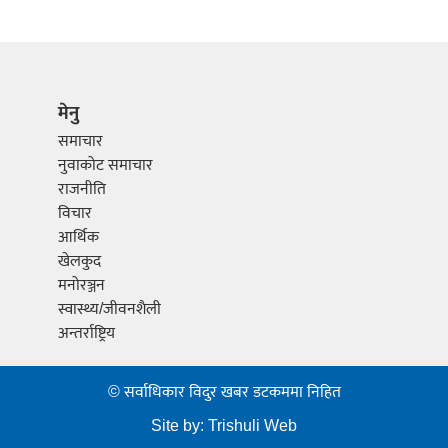
मेनु
समाचार
नुवाकोट समाचार
राजनीति
विचार
आर्थिक
खेलकुद
मनोरञ्जन
स्वास्थ्य/जीवनशैली
अन्तर्राष्ट्रिय
© सर्वाधिकार विदुर खबर डटकममा निहित
Site by:
Trishuli Web