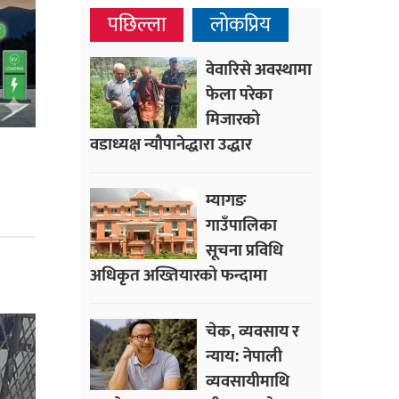
पछिल्ला
लोकप्रिय
वेवारिसे अवस्थामा
फेला परेका
मिजारको
वडाध्यक्ष न्यौपानेद्धारा उद्धार
म्यागङ
गाउँपालिका
सूचना प्रविधि
अधिकृत अख्तियारको फन्दामा
चेक, व्यवसाय र
न्याय: नेपाली
व्यवसायीमाथि