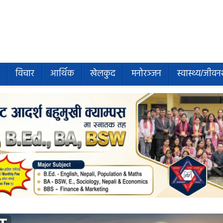
विचार
आर्थिक
खेलकुद
मनोरञ्जन
स्वास्थ्य/जीवन