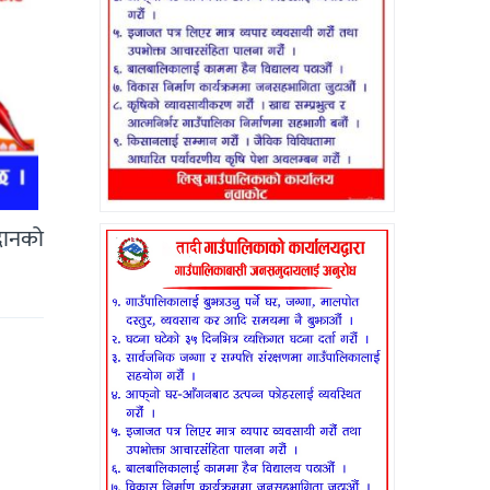
दानको