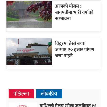
आजको मौसम :
बागमतीमा भारी वर्षाको
सम्भावना
विदुरमा तेस्रो बच्चा
जन्माए २० हजार पोषण
भत्ता पाइने
पछिल्ला
लोकप्रिय
माथिल्लो मैलुङ खोला जलविद्युत ११