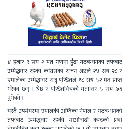
४ हजार ९ सय २ मत गणना हुँदा गठबन्धनका तर्फबाट
उम्मेद्धवार रहेका कांग्रेसका राजन श्रेष्ठले २४ सय २८ र
एमालेका उम्मेद्धवार सञ्जु पण्डितले १८ सय ५२ मत प्राप्त
गरेका छन् । श्रेष्ठ र पण्डितविचको मतान्तर ५ सय ७६
पुगेको ।
यस्तै उपमेयरमा एमालेकी अम्बिका नेपाल र गठबन्धनको
तर्फबाट उम्मेद्धवार रहेकी माओवादी केन्द्रकी प्रभा
बोगटीबिच कडा टक्कर भइरहेको छ । यो समाचार तयार