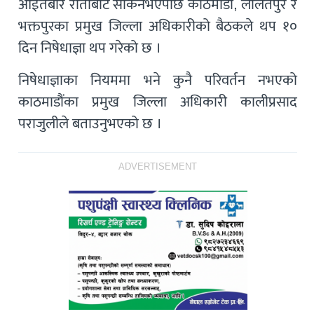
आईतबार रातीबाटै सकिनेभएपछि काठमाडौं, ललितपुर र
भक्तपुरका प्रमुख जिल्ला अधिकारीको बैठकले थप १०
दिन निषेधाज्ञा थप गरेको छ ।
निषेधाज्ञाका नियममा भने कुनै परिवर्तन नभएको
काठमाडौंका प्रमुख जिल्ला अधिकारी कालीप्रसाद
पराजुलीले बताउनुभएको छ ।
ADVERTISEMENT