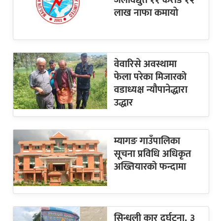
जलविद्युत ११ करोड १२
लाख नाफा कमायाे
वेवारिसे अवस्थामा
फेला परेका मिजारको
वडाध्यक्ष न्यौपानेद्धारा
उद्धार
म्यागङ गाउँपालिका
सूचना प्रविधि अधिकृत
अख्तियारको फन्दामा
सिन्धुली कार दुर्घटना, ३