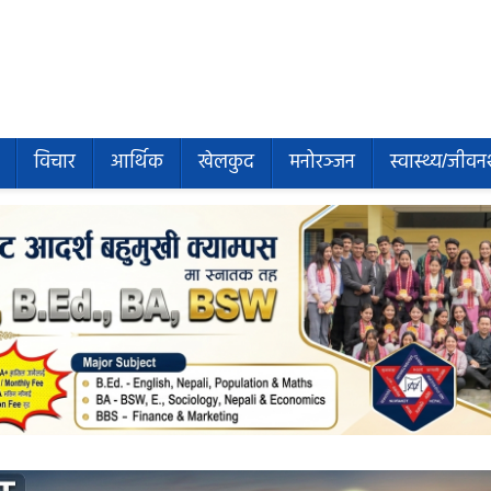
विचार
आर्थिक
खेलकुद
मनोरञ्जन
स्वास्थ्य/जीवन