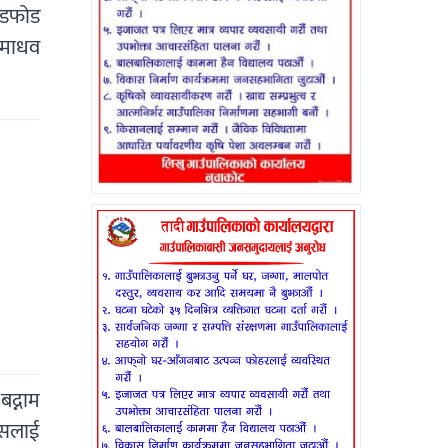
ोडफोड
 माधव
द्नाम
कसलाई