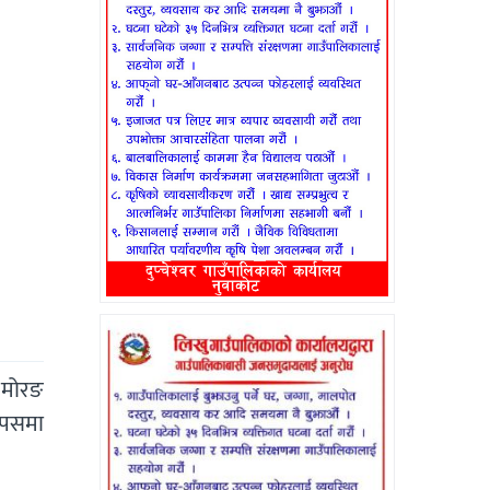
 मोरङ
आपसमा