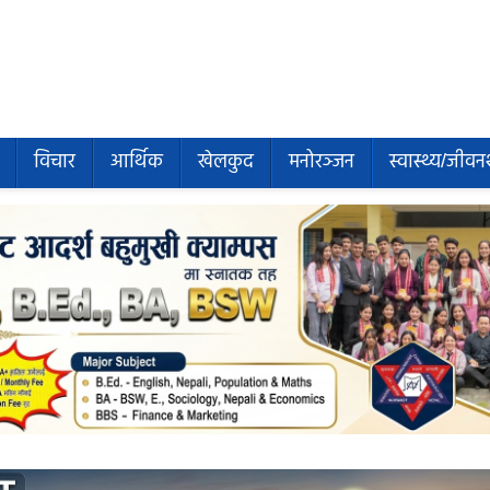
विचार
आर्थिक
खेलकुद
मनोरञ्जन
स्वास्थ्य/जीवन