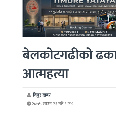
बेलकोटगढीको ढकाल
आत्महत्या
विदुर खबर
२०७५ साउन २१ गते ९:२४