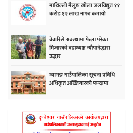
माथिल्लो मैलुङ खोला जलविद्युत ११
करोड १२ लाख नाफा कमायाे
वेवारिसे अवस्थामा फेला परेका
मिजारको वडाध्यक्ष न्यौपानेद्धारा
उद्धार
म्यागङ गाउँपालिका सूचना प्रविधि
अधिकृत अख्तियारको फन्दामा