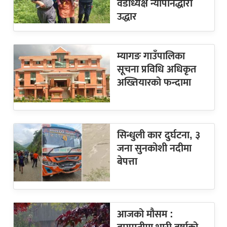
वडाध्यक्ष न्यौपानेद्धारा
उद्धार
म्यागङ गाउँपालिका
सूचना प्रविधि अधिकृत
अख्तियारको फन्दामा
सिन्धुली कार दुर्घटना, ३
जना सुनकोशी नदीमा
बेपत्ता
आजको मौसम :