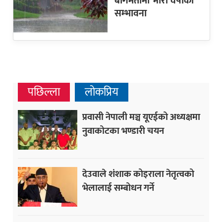
बागमतीमा भारी वर्षाको
सम्भावना
पछिल्ला
लोकप्रिय
प्रवासी नेपाली मञ्च यूएईको अध्यक्षमा
नुवाकोटका भण्डारी चयन
देउवाले शंशाक कोइराला नेतृत्वको
भेलालाई सम्बोधन गर्ने