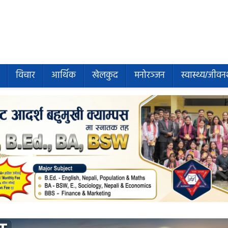
विचार
आर्थिक
खेलकुद
मनोरञ्जन
स्वास्थ्य/जीवन