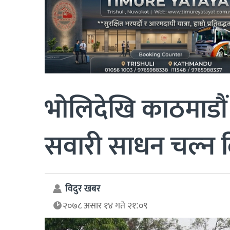
भोलिदेखि काठमाडौं
सवारी साधन चल्न द
विदुर खबर
२०७८ असार १४ गते २१:०९