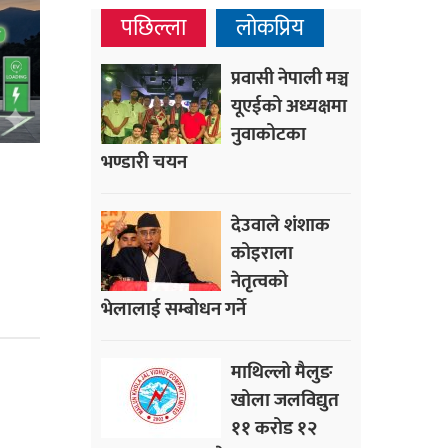
पछिल्ला
लोकप्रिय
प्रवासी नेपाली मञ्च
यूएईको अध्यक्षमा
नुवाकोटका
भण्डारी चयन
देउवाले शंशाक
कोइराला
नेतृत्वको
भेलालाई सम्बोधन गर्ने
माथिल्लो मैलुङ
खोला जलविद्युत
११ करोड १२