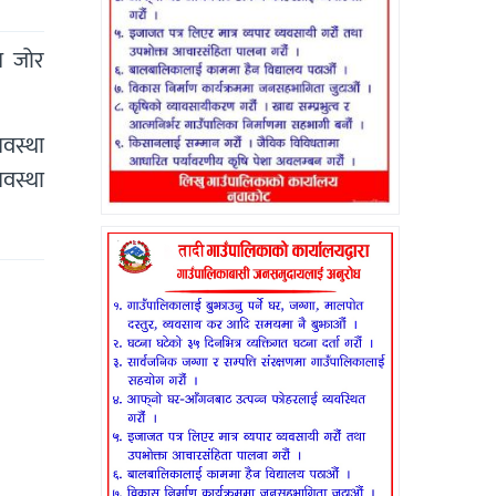
न जोर
यवस्था
वस्था