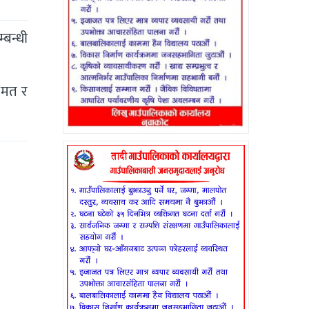
्बन्धी
० मत र