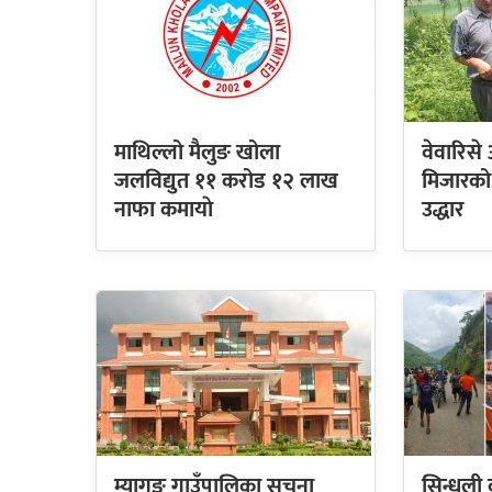
माथिल्लो मैलुङ खोला
वेवारिसे
जलविद्युत ११ करोड १२ लाख
मिजारको व
नाफा कमायाे
उद्धार
म्यागङ गाउँपालिका सूचना
सिन्धुली