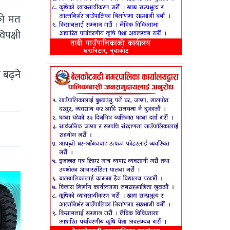
सको मत
िपक्षी
 बढ्ने