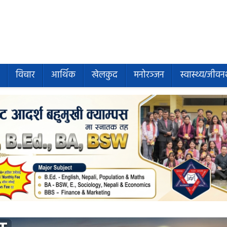
विचार
आर्थिक
खेलकुद
मनोरञ्जन
स्वास्थ्य/जीवन