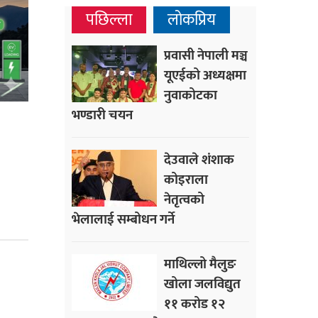
पछिल्ला
लोकप्रिय
प्रवासी नेपाली मञ्च
यूएईको अध्यक्षमा
नुवाकोटका
भण्डारी चयन
देउवाले शंशाक
कोइराला
नेतृत्वको
भेलालाई सम्बोधन गर्ने
माथिल्लो मैलुङ
खोला जलविद्युत
११ करोड १२