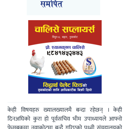
केही विषयहरु ख्यालख्यालमै बन्दा रहेछन् । केही
दिनअघिको कुरा हो पूर्वसचिव भीम उपाध्यायले आफ्नो
फेसबुकमा नुवाकोटमा बन्दै गरिएको पृथ्वी संग्रहालयको