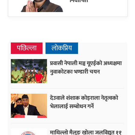
निर्वाचित
पछिल्ला
लोकप्रिय
प्रवासी नेपाली मञ्च यूएईको अध्यक्षमा
नुवाकोटका भण्डारी चयन
देउवाले शंशाक कोइराला नेतृत्वको
भेलालाई सम्बोधन गर्ने
माथिल्लो मैलुङ खोला जलविद्युत ११