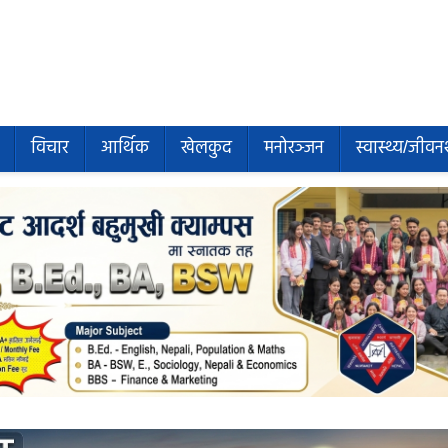
विचार
आर्थिक
खेलकुद
मनोरञ्जन
स्वास्थ्य/जीवन