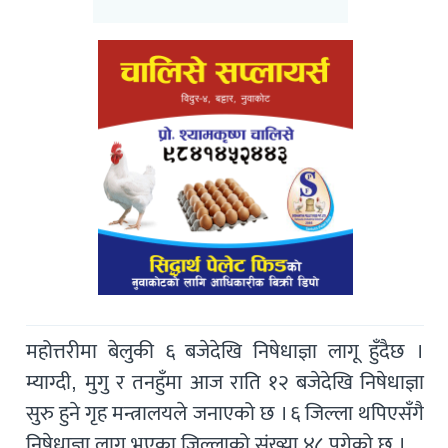
महोत्तरीमा बेलुकी ६ बजेदेखि निषेधाज्ञा लागू हुँदैछ ।
म्याग्दी, मुगु र तनहुँमा आज राति १२ बजेदेखि निषेधाज्ञा
सुरु हुने गृह मन्त्रालयले जनाएको छ । ६ जिल्ला थपिएसँगै
निषेधाज्ञा लागू भएका जिल्लाको संख्या ४८ पुगेको छ ।