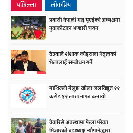
पछिल्ला
लोकप्रिय
प्रवासी नेपाली मञ्च यूएईको अध्यक्षमा
नुवाकोटका भण्डारी चयन
देउवाले शंशाक कोइराला नेतृत्वको
भेलालाई सम्बोधन गर्ने
माथिल्लो मैलुङ खोला जलविद्युत ११
करोड १२ लाख नाफा कमायाे
वेवारिसे अवस्थामा फेला परेका
मिजारको वडाध्यक्ष न्यौपानेद्धारा