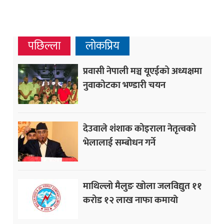
पछिल्ला
लोकप्रिय
प्रवासी नेपाली मञ्च यूएईको अध्यक्षमा
नुवाकोटका भण्डारी चयन
देउवाले शंशाक कोइराला नेतृत्वको
भेलालाई सम्बोधन गर्ने
माथिल्लो मैलुङ खोला जलविद्युत ११
करोड १२ लाख नाफा कमायाे