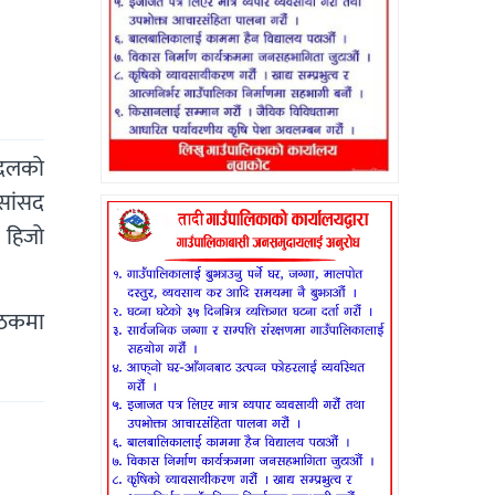
य दलको
सांसद
 हिजो
ैठकमा