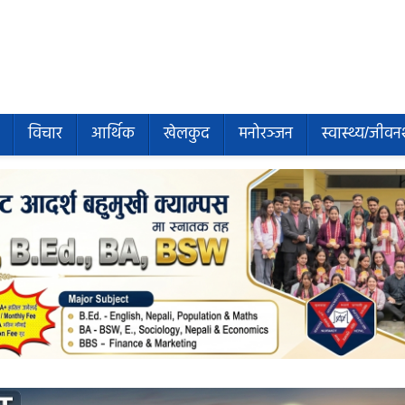
विचार
आर्थिक
खेलकुद
मनोरञ्जन
स्वास्थ्य/जीवन