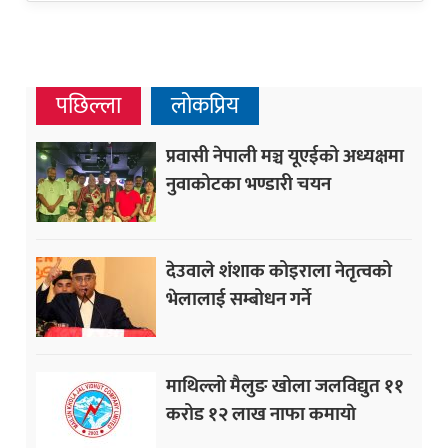
पछिल्ला
लोकप्रिय
प्रवासी नेपाली मञ्च यूएईको अध्यक्षमा
नुवाकोटका भण्डारी चयन
देउवाले शंशाक कोइराला नेतृत्वको
भेलालाई सम्बोधन गर्ने
माथिल्लो मैलुङ खोला जलविद्युत ११
करोड १२ लाख नाफा कमायाे