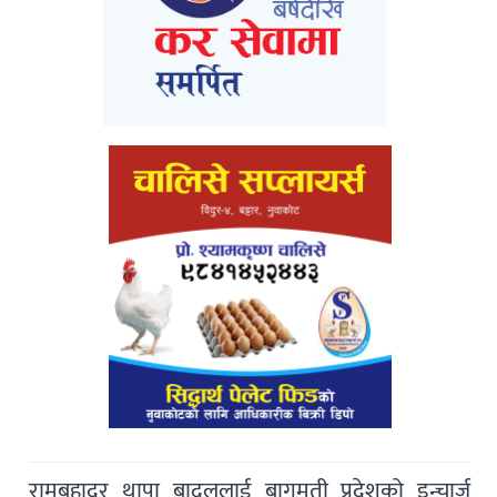
रामबहादुर थापा बादललाई बागमती प्रदेशको इन्चार्ज