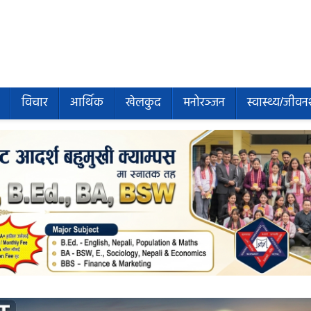
विचार
आर्थिक
खेलकुद
मनोरञ्जन
स्वास्थ्य/जीवन