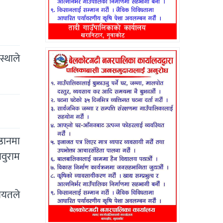
स्थाले
्ठानमा
ावुराम
ायतले