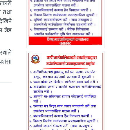
रकारी
ार तथा
ेखिनै
 जेष्ठ
स्थाले
्रशंसा