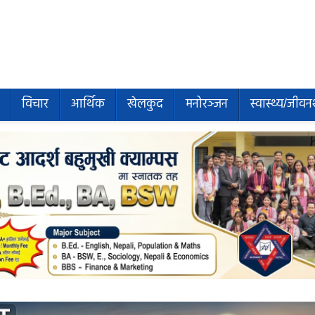
विचार
आर्थिक
खेलकुद
मनोरञ्जन
स्वास्थ्य/जीवन