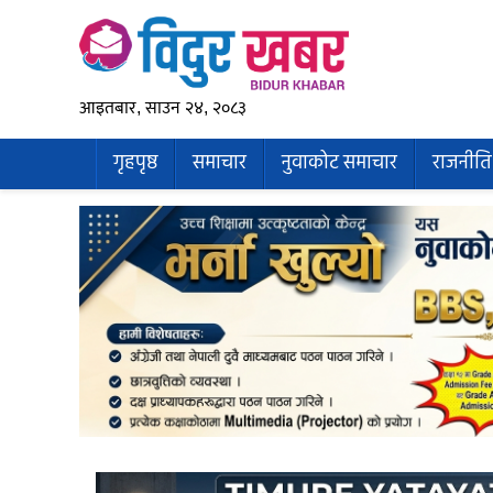
आइतबार, साउन २४, २०८३
गृहपृष्ठ
समाचार
नुवाकोट समाचार
राजनीति