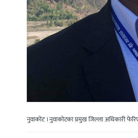
नुवाकोट । नुवाकोटका प्रमुख जिल्ला अधिकारी फेरि