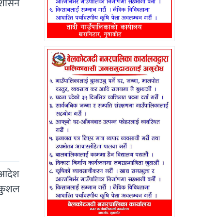
रशासन
 आदेश
 कुशल