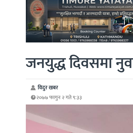
जनयुद्ध दिवसमा नु
विदुर खबर
२०७७ फागुन २ गते ९:३३