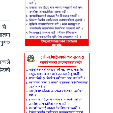
 हो ।
ेपालमा
नुसार
ज्यले
सहिदको