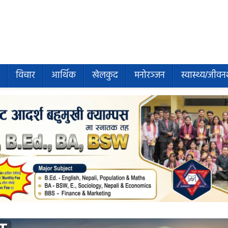
विचार
आर्थिक
खेलकुद
मनोरञ्जन
स्वास्थ्य/जीवन