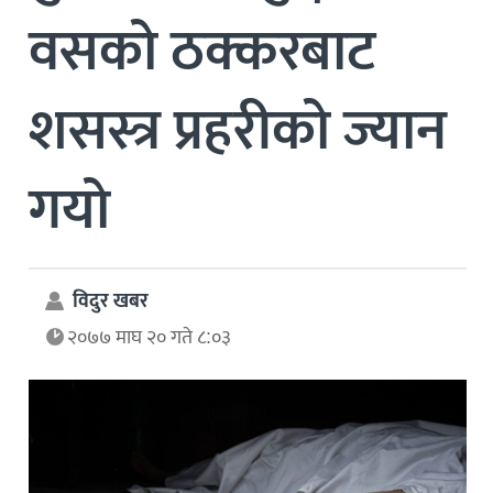
वसको ठक्करबाट
शसस्त्र प्रहरीको ज्यान
गयो
विदुर खबर
२०७७ माघ २० गते ८:०३