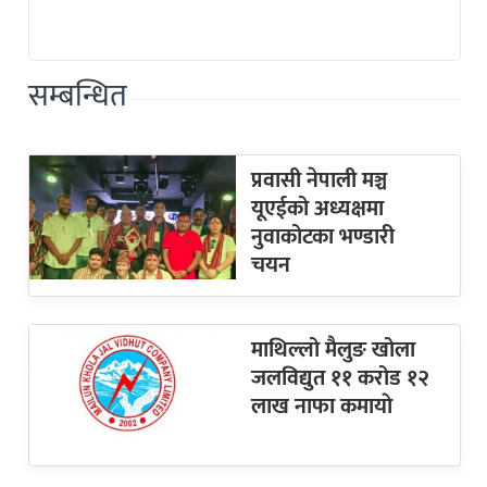
सम्बन्धित
प्रवासी नेपाली मञ्च
यूएईको अध्यक्षमा
नुवाकोटका भण्डारी
चयन
माथिल्लो मैलुङ खोला
जलविद्युत ११ करोड १२
लाख नाफा कमायाे