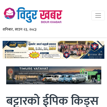
शनिबार, साउन २३, २०८३
बट्टारको ईपिक किड्स