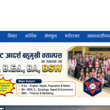
विचार
आर्थिक
खेलकुद
मनोरञ्जन
स्वास्थ्य/जीवन