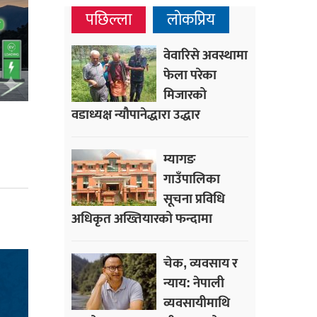
पछिल्ला
लोकप्रिय
वेवारिसे अवस्थामा
फेला परेका
मिजारको
वडाध्यक्ष न्यौपानेद्धारा उद्धार
म्यागङ
गाउँपालिका
सूचना प्रविधि
अधिकृत अख्तियारको फन्दामा
चेक, व्यवसाय र
न्याय: नेपाली
व्यवसायीमाथि