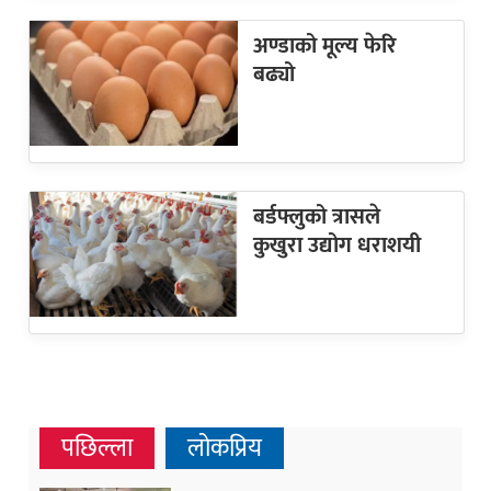
अण्डाको मूल्य फेरि
बढ्यो
बर्डफ्लुको त्रासले
कुखुरा उद्योग धराशयी
पछिल्ला
लोकप्रिय