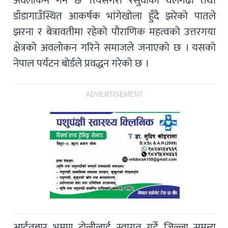
अवलोकन गर्ने छ ।त्यसैगरी रसुवाको घलेगढी तथा
डाँडागाउँस्थित आकर्षक भांगेखोला हुँदै झरेको पातले
झरना र बेत्रावतीमा रहेको पौराणिक महत्वको उत्तरगया
क्षेत्रको अवलोकन गरिने समाजले जनाएको छ । यसको
नेपाल पर्यटन बोर्डले प्रवद्धन गरेको छ ।
ADVERTISEMENT
आईतबार भ्रमण टोलीलाई स्वागत गर्दे जिल्ला समन्य