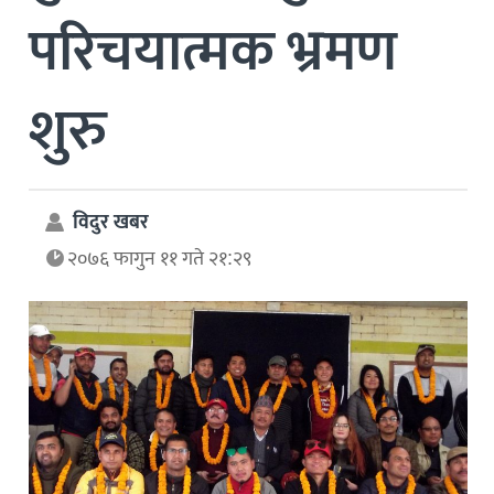
परिचयात्मक भ्रमण
शुरु
विदुर खबर
२०७६ फागुन ११ गते २१:२९