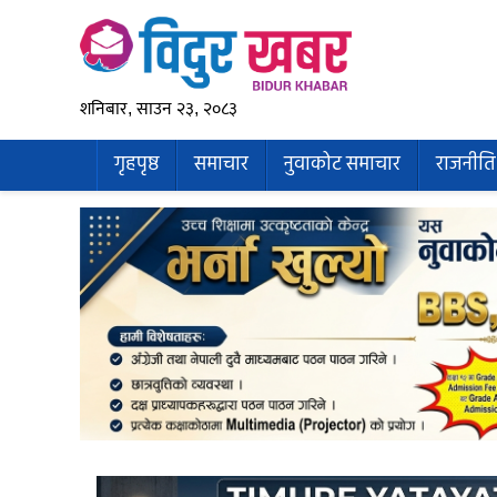
शनिबार, साउन २३, २०८३
गृहपृष्ठ
समाचार
नुवाकोट समाचार
राजनीति