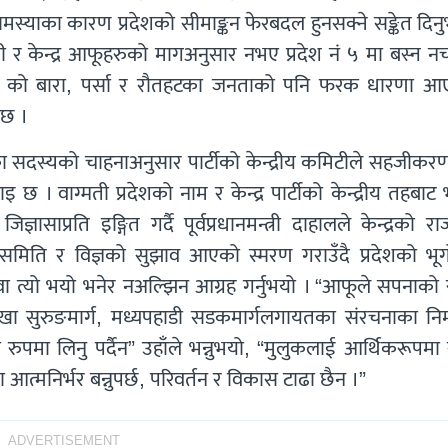
मस्याका कारण प्रदेशको सीमाङ्कन फेरबदल हुनसक्ने सङ्केत दिन
नी र केन्द्र आफूहरुको मागअनुसार नभए प्रदेश नं ५ मा बस्न न
 नं २ को बारा, पर्सा र रौतहटका जनताको पनि फरक धारणा आ
 छ ।
भाका सदस्यको चाहनाअनुसार पार्टीको केन्द्रीय कमिटीले सहजीकर
। वाग्मती प्रदेशको नाम र केन्द्र पार्टीको केन्द्रीय तहबा
साप्रति इङ्गित गर्दै पूर्वप्रधानमन्त्री दाहालले केन्द्रको र
न समिति र विज्ञको सुझाव आएको स्मरण गराउँदै प्रदेशको भू
वा त्यो भयो भनेर नअल्झिन आग्रह गर्नुभयो । “आफूले सपनाको 
–टोखा सुरुङमार्ग, मध्यपहाडी सडकमार्गलगायतका संरचनाका निर
मा लिनु पर्दैन” उहाँले भन्नुभयो, “मुलुकलाई आर्थिकरूपमा स
निर्भर बन्नुपर्छ, परिवर्तन र विकास टाढा छैन ।”
ADVERTISEMENT