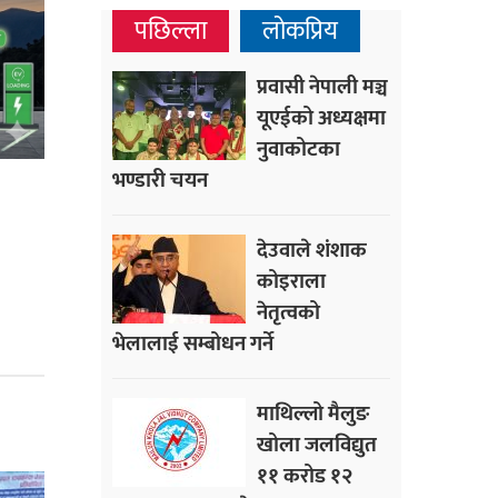
पछिल्ला
लोकप्रिय
प्रवासी नेपाली मञ्च
यूएईको अध्यक्षमा
नुवाकोटका
भण्डारी चयन
देउवाले शंशाक
कोइराला
नेतृत्वको
भेलालाई सम्बोधन गर्ने
माथिल्लो मैलुङ
खोला जलविद्युत
११ करोड १२