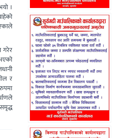
ुभयो ।
चाहेको
एकाले
ण गरेर
ट भएको
ाजधानी
गोल र
रुपमा
्माणले
मृद्ध