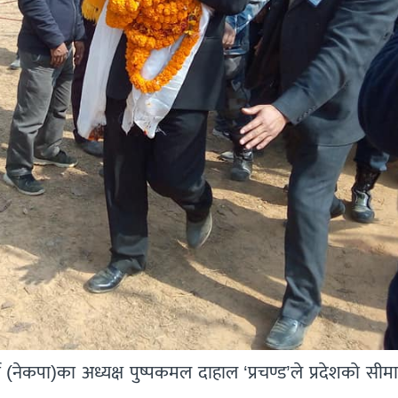
ार्टी (नेकपा)का अध्यक्ष पुष्पकमल दाहाल ‘प्रचण्ड’ले प्रदेशको सीमा