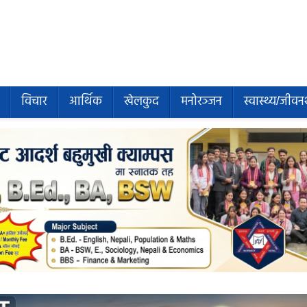
विचार
आर्थिक
खेलकुद
मनोरञ्जन
स्वास्थ्य/जीवन