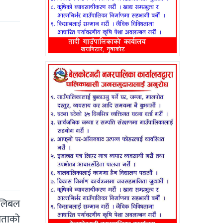
भलिबल
जनताको