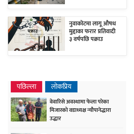
नुवाकोटमा लागू औषध
मुद्दाका फरार प्रतिवादी
३ वर्षपछि पक्राउ
पछिल्ला
लोकप्रिय
वेवारिसे अवस्थामा फेला परेका
मिजारको वडाध्यक्ष न्यौपानेद्धारा
उद्धार