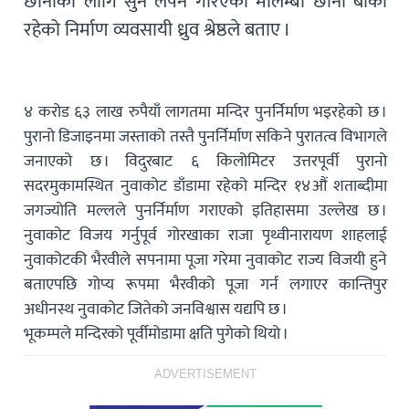
छानाको लागि सुन लेपन गरिएको मोलम्बा छाना बाँकी
रहेको निर्माण व्यवसायी ध्रुव श्रेष्ठले बताए ।
४ करोड ६३ लाख रुपैयाँ लागतमा मन्दिर पुनर्निर्माण भइरहेको छ ।
पुरानो डिजाइनमा जस्ताको तस्तै पुनर्निर्माण सकिने पुरातत्व विभागले
जनाएको छ । विदुरबाट ६ किलोमिटर उत्तरपूर्वी पुरानो
सदरमुकामस्थित नुवाकोट डाँडामा रहेको मन्दिर १४औं शताब्दीमा
जगज्योति मल्लले पुनर्निर्माण गराएको इतिहासमा उल्लेख छ ।
नुवाकोट विजय गर्नुपूर्व गोरखाका राजा पृथ्वीनारायण शाहलाई
नुवाकोटकी भैरवीले सपनामा पूजा गरेमा नुवाकोट राज्य विजयी हुने
बताएपछि गोप्य रूपमा भैरवीको पूजा गर्न लगाएर कान्तिपुर
अधीनस्थ नुवाकोट जितेको जनविश्वास यद्यपि छ ।
भूकम्पले मन्दिरको पूर्वीमोडामा क्षति पुगेको थियो ।
ADVERTISEMENT