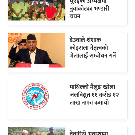
यूएईको अध्यक्षमा
नुवाकोटका भण्डारी
चयन
देउवाले शंशाक
कोइराला नेतृत्वको
भेलालाई सम्बोधन गर्ने
माथिल्लो मैलुङ खोला
जलविद्युत ११ करोड १२
लाख नाफा कमायाे
वेवारिसे अवस्थामा