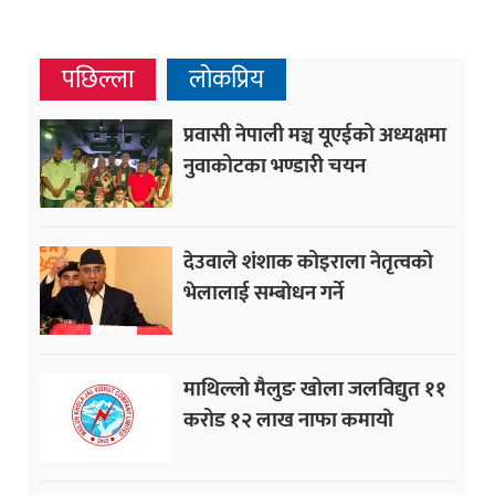
पछिल्ला
लोकप्रिय
प्रवासी नेपाली मञ्च यूएईको अध्यक्षमा
नुवाकोटका भण्डारी चयन
देउवाले शंशाक कोइराला नेतृत्वको
भेलालाई सम्बोधन गर्ने
माथिल्लो मैलुङ खोला जलविद्युत ११
करोड १२ लाख नाफा कमायाे