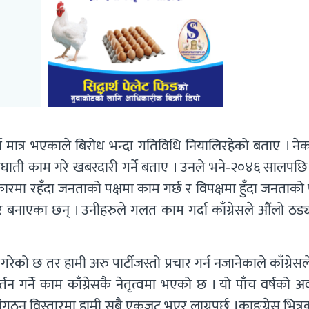
ष मात्र भएकाले बिरोध भन्दा गतिविधि नियालिरहेको बताए । ने
 जनघाती काम गरे खबरदारी गर्ने बताए । उनले भने-२०४६ सालपछ
कारमा रहँदा जनताको पक्षमा काम गर्छ र विपक्षमा हुँदा जनताको 
ार बनाएका छन् । उनीहरुले गलत काम गर्दा काँग्रेसले औंलो ठड
ो छ तर हामी अरु पार्टीजस्तो प्रचार गर्न नजानेकाले काँग्रेसल
तन गर्ने काम काँग्रेसकै नेतृत्वमा भएको छ । यो पाँच वर्षको 
संगठन विस्तारमा हामी सबै एकजुट भएर लाग्नुपर्छ ।काङ्ग्रेस भित्र