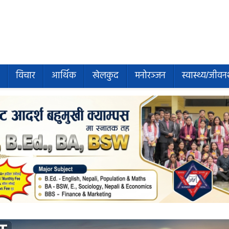
विचार
आर्थिक
खेलकुद
मनोरञ्जन
स्वास्थ्य/जीवन