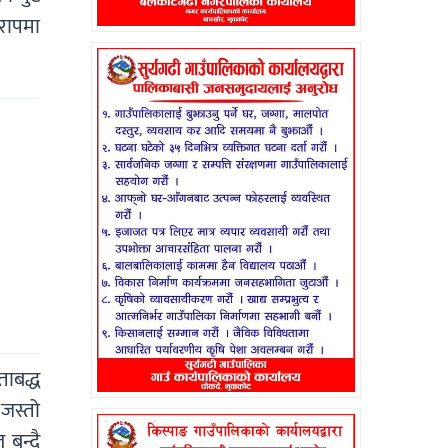
धरापमा
ताबद्ध
 जस्तो
बन्दै