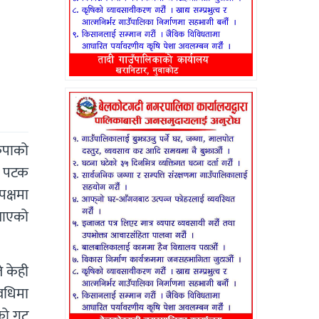
कपाको
ि पटक
पक्षमा
्याएको
े केही
अवधिमा
को गुट