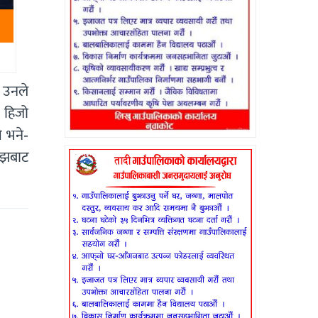
ै उनले
 हिजो
 भने-
ोझबाट