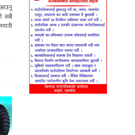
 आउनु
ी सबै
लगानी