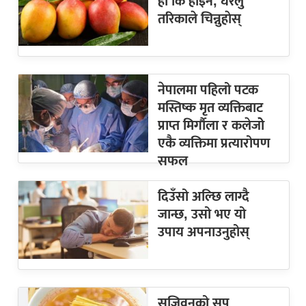
हाे कि हाेइन, घरेलु
तरिकाले चिन्नुहाेस्
नेपालमा पहिलो पटक
मस्तिष्क मृत व्यक्तिबाट
प्राप्त मिर्गौला र कलेजोे
एकै व्यक्तिमा प्रत्यारोपण
सफल
दिउँसो अल्छि लाग्दै
जान्छ, उसो भए यो
उपाय अपनाउनुहोस्
सजिवनको सुप