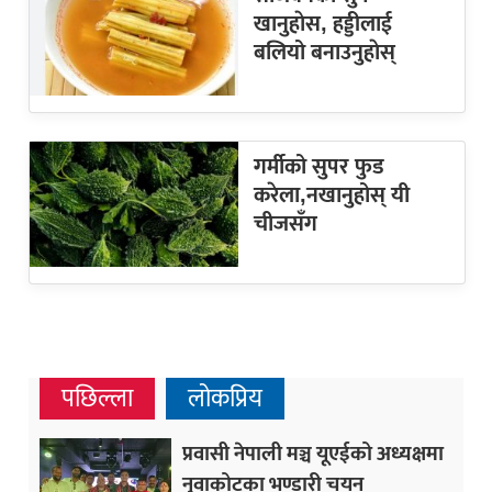
खानुहाेस, हड्डीलाई
बलियो बनाउनुहाेस्
गर्मीको सुपर फुड
करेला,नखानुहोस् यी
चीजसँग
पछिल्ला
लोकप्रिय
प्रवासी नेपाली मञ्च यूएईको अध्यक्षमा
नुवाकोटका भण्डारी चयन