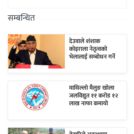
सम्बन्धित
देउवाले शंशाक
कोइराला नेतृत्वको
भेलालाई सम्बोधन गर्ने
माथिल्लो मैलुङ खोला
जलविद्युत ११ करोड १२
लाख नाफा कमायाे